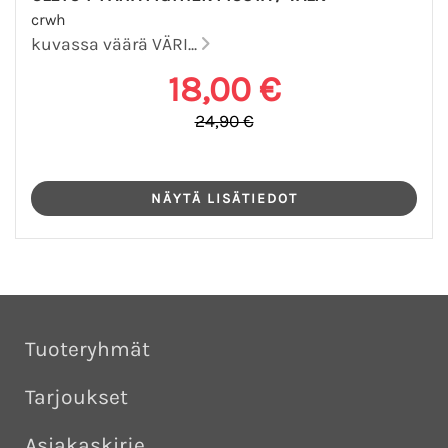
crwh
kuvassa väärä VÄRI...
18,00 €
24,90 €
Tuoteryhmät
Tarjoukset
Asiakaskirje