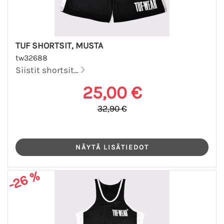
TUF SHORTSIT, MUSTA
tw32688
Siistit shortsit...
25,00 €
32,90 €
-26 %