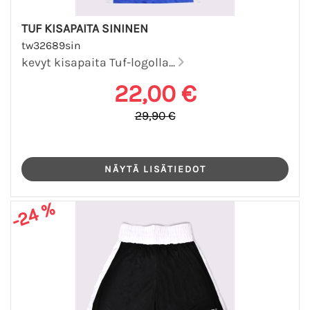
TUF KISAPAITA SININEN
tw32689sin
kevyt kisapaita Tuf-logolla...
22,00 €
29,90 €
-24 %