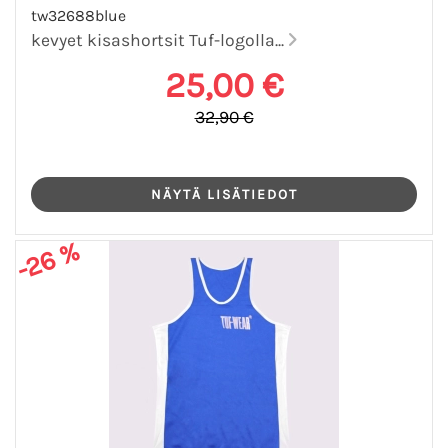
tw32688blue
kevyet kisashortsit Tuf-logolla...
25,00 €
32,90 €
-26 %