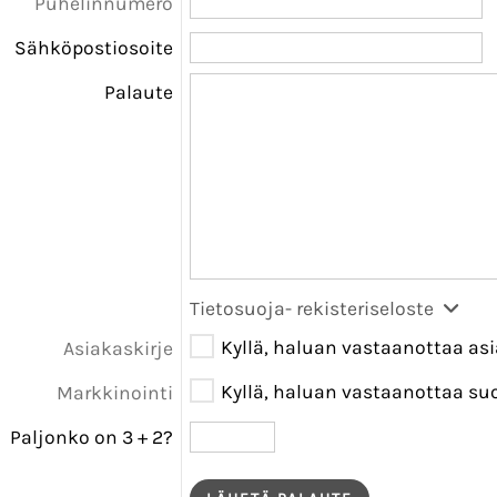
Puhelinnumero
Sähköpostiosoite
Palaute
Tietosuoja- rekisteriseloste
Kyllä, haluan vastaanottaa as
Asiakaskirje
Kyllä, haluan vastaanottaa su
Markkinointi
Paljonko on 3
+
2?