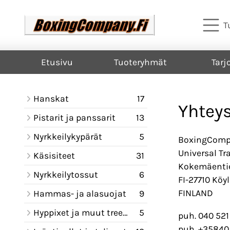
T
Etusivu
Tuoteryhmät
Tarj
Hanskat
17
Yhteys
Pistarit ja panssarit
13
Nyrkkeilykypärät
5
BoxingCompa
Universal T
Käsisiteet
31
Kokemäenti
Nyrkkeilytossut
6
FI-27710 Köyl
FINLAND
Hammas- ja alasuojat
9
Hyppixet ja muut treenikamat
5
puh. 040 521
puh. +35840