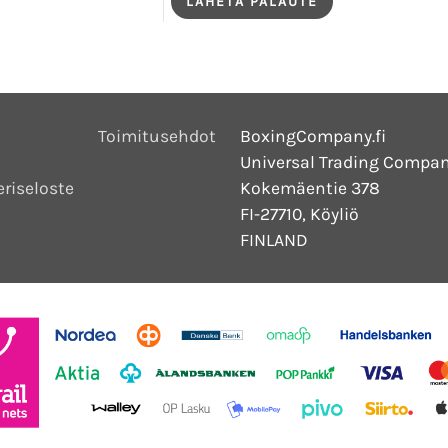
Toimitusehdot
BoxingCompany.fi
Universal Trading Compan
eriseloste
Kokemäentie 378
FI-27710, Köyliö
FINLAND