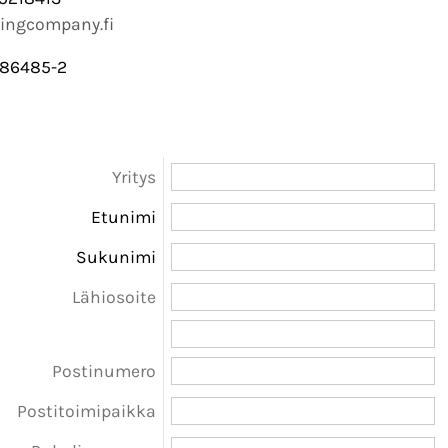
ingcompany.fi
186485-2
Yritys
Etunimi
Sukunimi
Lähiosoite
Postinumero
Postitoimipaikka