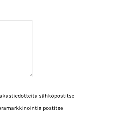
iakastiedotteita sähköpostitse
oramarkkinointia postitse