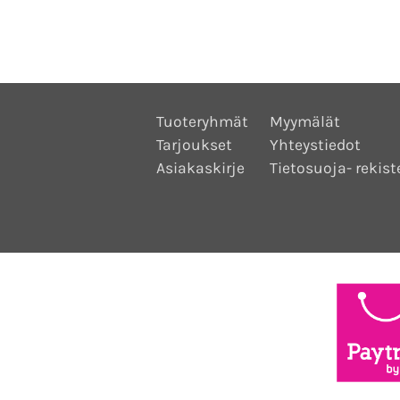
Tuoteryhmät
Myymälät
Tarjoukset
Yhteystiedot
Asiakaskirje
Tietosuoja- rekist