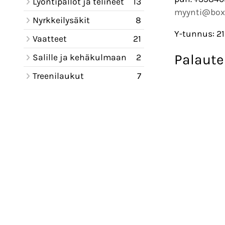
Lyöntipallot ja telineet
13
myynti@box
Nyrkkeilysäkit
8
Y-tunnus: 2
Vaatteet
21
Palaute
Salille ja kehäkulmaan
2
Treenilaukut
7