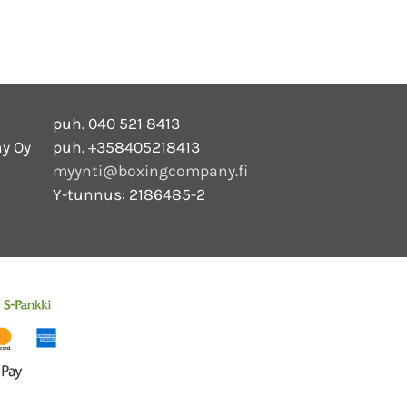
puh. 040 521 8413
y Oy
puh. +358405218413
myynti@boxingcompany.fi
Y-tunnus: 2186485-2