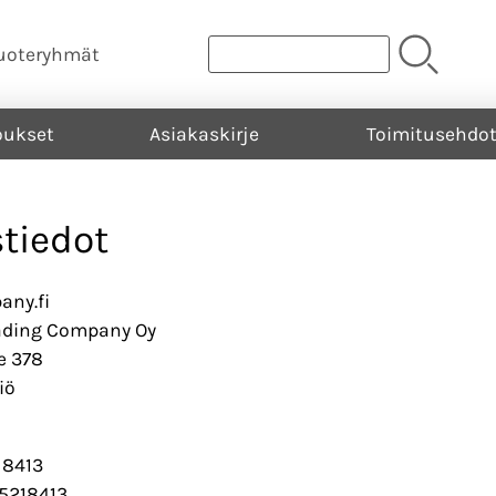
uoteryhmät
oukset
Asiakaskirje
Toimitusehdo
tiedot
ny.fi
rading Company Oy
e 378
iö
 8413
5218413