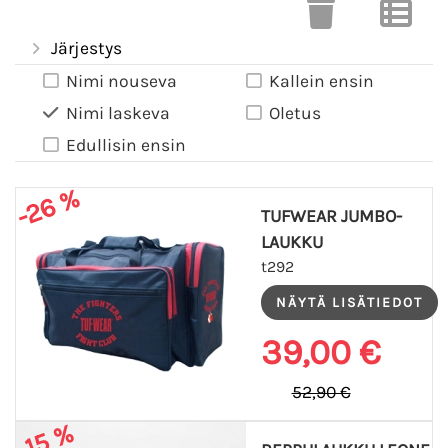
Järjestys
Nimi nouseva
Kallein ensin
Nimi laskeva
Oletus
Edullisin ensin
-26 %
TUFWEAR JUMBO-
LAUKKU
t292
39,00 €
52,90 €
-15 %