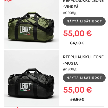
REPPULAUKKU LEONE
-VIHREÄ
AC908g
55,00 €
64,90 €
REPPULAUKKU LEONE
-MUSTA
gn908g
55,00 €
59,90 €