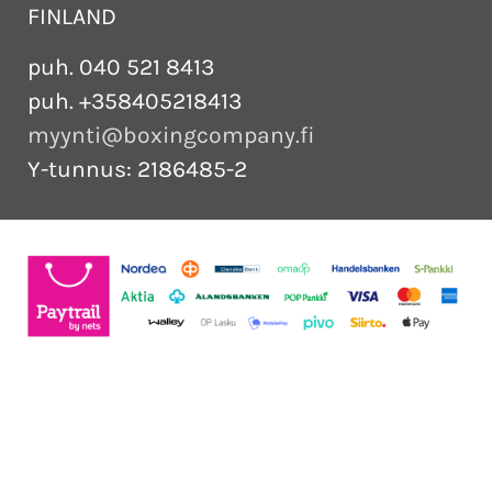
FINLAND
puh. 040 521 8413
puh. +358405218413
myynti@boxingcompany.fi
Y-tunnus: 2186485-2