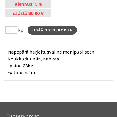
alennus
13 %
säästö
30,90 €
kpl
Näpppärä harjoitusväline monipuoliseen
koukkuduuniin, nahkaa
-paino 23kg
-pituus n. 1m
Tuoteryhmät